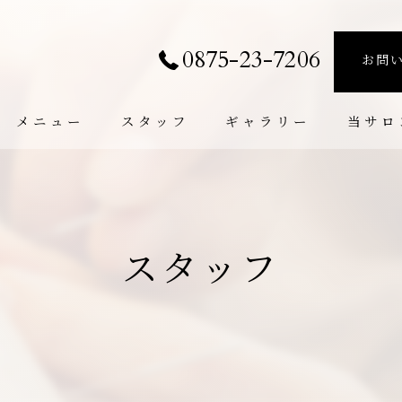
0875-23-7206
お問
メニュー
スタッフ
ギャラリー
当サロ
個室
たるみ
スタッフ
小顔
肩こり
腰痛