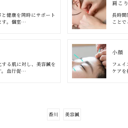
肩こ
容と健康を同時にサポート
長時間
ます。個室…
ことで
小顔
化する肌に対し、美容鍼を
フェイ
す。血行促…
ケアを
香川
美容鍼