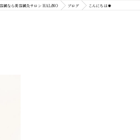
容鍼なら美容鍼灸サロン HALiNO
ブログ
こんにちは☀️