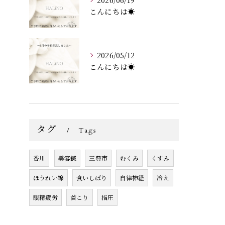
こんにちは☀️
2026/05/12
こんにちは☀️
タグ
Tags
香川
美容鍼
三豊市
むくみ
くすみ
ほうれい線
食いしばり
自律神経
冷え
眼精疲労
首こり
指圧