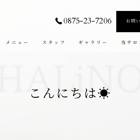
0875-23-7206
お問
メニュー
スタッフ
ギャラリー
当サロ
個室
たるみ
こんにちは☀️
小顔
肩こり
腰痛