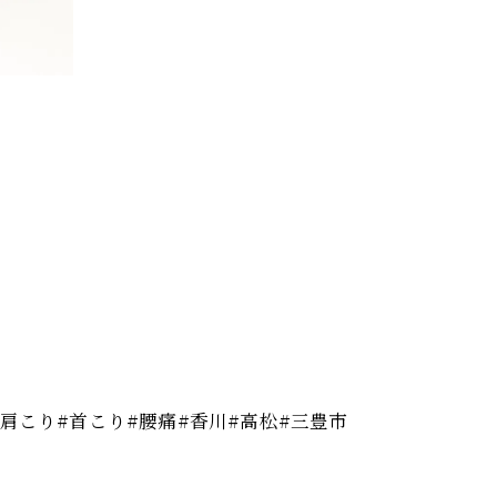
#肩こり#首こり#腰痛#香川#高松#三豊市