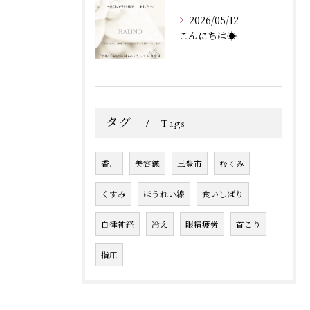
2026/05/12
こんにちは☀️
タグ
Tags
香川
美容鍼
三豊市
むくみ
くすみ
ほうれい線
食いしばり
自律神経
冷え
眼精疲労
首こり
指圧