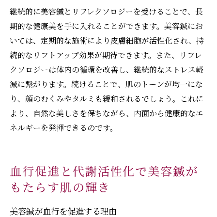
施術におけるリラクゼーションの重要性
継続的に美容鍼とリフレクソロジーを受けることで、長
心身の健康を維持するためのセルフケア
期的な健康美を手に入れることができます。美容鍼にお
施術後の心身の変化とその対応法
いては、定期的な施術により皮膚細胞が活性化され、持
美容鍼とリフレクソロジー施術を受ける理
続的なリフトアップ効果が期待できます。また、リフレ
想の頻度
クソロジーは体内の循環を改善し、継続的なストレス軽
減に繋がります。続けることで、肌のトーンが均一にな
り、顔のむくみやタルミも緩和されるでしょう。これに
より、自然な美しさを保ちながら、内面から健康的なエ
ネルギーを発揮できるのです。
血行促進と代謝活性化で美容鍼が
もたらす肌の輝き
美容鍼が血行を促進する理由