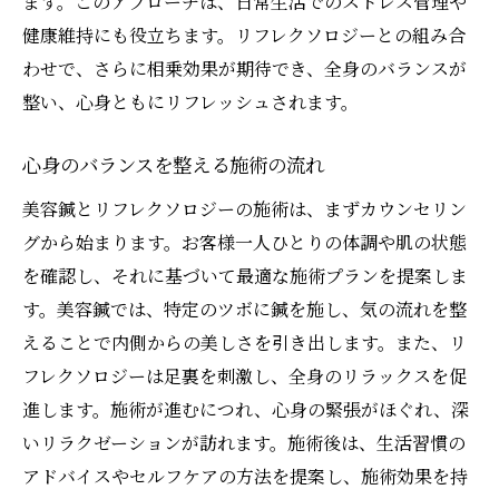
ます。このアプローチは、日常生活でのストレス管理や
肌のハリを取り戻すための美容鍼の役割
健康維持にも役立ちます。リフレクソロジーとの組み合
コラーゲン生成を促す美容鍼
わせで、さらに相乗効果が期待でき、全身のバランスが
美容鍼とスキンケアの併用効果
整い、心身ともにリフレッシュされます。
ハリを保つための生活習慣の改善
美容鍼によるエイジングケアの実践
心身のバランスを整える施術の流れ
肌の状態に応じた美容鍼の選び方
美容鍼とリフレクソロジーの施術は、まずカウンセリン
リフレクソロジーと美容鍼の組み合わせが注目
グから始まります。お客様一人ひとりの体調や肌の状態
される理由
を確認し、それに基づいて最適な施術プランを提案しま
両施術の相乗効果を理解する
す。美容鍼では、特定のツボに鍼を施し、気の流れを整
複合アプローチで得られる全身の健康
えることで内側からの美しさを引き出します。また、リ
フレクソロジーは足裏を刺激し、全身のリラックスを促
美容と健康を両立させる施術法
進します。施術が進むにつれ、心身の緊張がほぐれ、深
リフレクソロジーと美容鍼の施術手順
いリラクゼーションが訪れます。施術後は、生活習慣の
相乗効果を最大限に引き出すための工夫
アドバイスやセルフケアの方法を提案し、施術効果を持
美容鍼サロンでのリフレクソロジーの活用