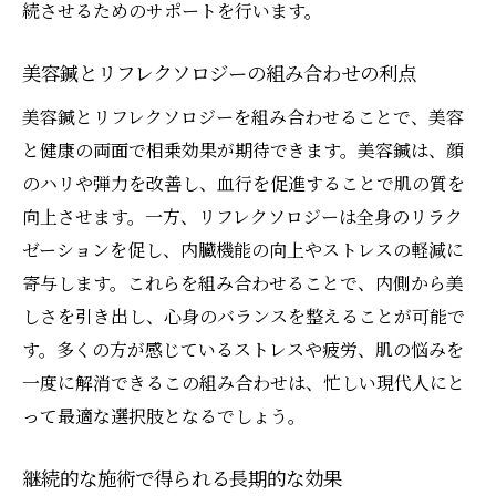
続させるためのサポートを行います。
美容鍼で健康的な肌を目指すためのステップ
美容鍼施術前の準備と心構え
美容鍼とリフレクソロジーの組み合わせの利点
施術後の肌ケアのポイント
美容鍼とリフレクソロジーを組み合わせることで、美容
美容鍼と組み合わせるべき生活習慣
と健康の両面で相乗効果が期待できます。美容鍼は、顔
定期的な施術がもたらす変化
のハリや弾力を改善し、血行を促進することで肌の質を
向上させます。一方、リフレクソロジーは全身のリラク
施術効果を維持するためのホームケア
ゼーションを促し、内臓機能の向上やストレスの軽減に
美容鍼における安心安全な施術を受けるた
寄与します。これらを組み合わせることで、内側から美
めの注意点
しさを引き出し、心身のバランスを整えることが可能で
美容鍼とリフレクソロジーの相乗効果で心身の
す。多くの方が感じているストレスや疲労、肌の悩みを
バランスを整える方法
一度に解消できるこの組み合わせは、忙しい現代人にと
心身のバランスを整える施術の流れ
って最適な選択肢となるでしょう。
リフレクソロジーと美容鍼の組み合わせ効
果
継続的な施術で得られる長期的な効果