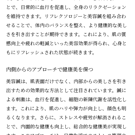
とで、日常的に血行を促進し、全身のリラクゼーション
リフレクソロジーと日常生活の相乗効果
を維持できます。リフレクソロジーと美容鍼を組み合わ
美容鍼でフェイスラインを引き締めるための具
せることで、体内のバランスを整え、より健康的な美し
体的な方法
さを引き出すことが期待できます。これにより、肌の質
美容鍼によるフェイスラインの引き締め効
感向上や疲れの軽減といった美容効果が得られ、心身と
果
もにリフレッシュされた状態が続きます。
効果的なフェイスラインケアのタイミング
フェイスラインを整えるための日常ケア
内側からのアプローチで健康美を保つ
美容鍼の施術後におすすめの習慣
美容鍼は、肌表面だけでなく、内部からの美しさを引き
美容鍼の効果を高めるセルフマッサージ
出すための効果的な方法として注目されています。鍼に
フェイスライン改善のための栄養アドバイ
よる刺激は、血行を促進し、細胞の新陳代謝を活性化し
ス
ます。これにより、肌のハリや弾力が向上し、顔色も明
内側からのアプローチで肌のハリを取り戻す美
るくなります。さらに、ストレスや疲労が解消されるこ
容鍼のチカラ
とで、内面的な健康も向上し、総合的な健康美が実現し