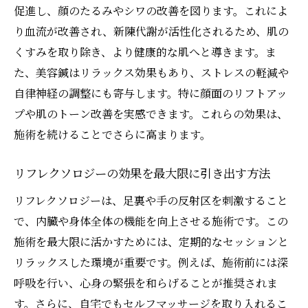
代謝活性化による肌の改善プロセス
促進し、顔のたるみやシワの改善を図ります。これによ
美容鍼でターンオーバーを整える
り血流が改善され、新陳代謝が活性化されるため、肌の
くすみを取り除き、より健康的な肌へと導きます。ま
食事と美容鍼の関係性
た、美容鍼はリラックス効果もあり、ストレスの軽減や
健康的なライフスタイルと美容鍼の相乗効
自律神経の調整にも寄与します。特に顔面のリフトアッ
果
プや肌のトーン改善を実感できます。これらの効果は、
日常生活での美容鍼の取り入れ方
施術を続けることでさらに高まります。
リフレクソロジーが心身にもたらすリラクゼー
ション効果とは
リフレクソロジーの効果を最大限に引き出す方法
リフレクソロジーの基本概念
リフレクソロジーは、足裏や手の反射区を刺激すること
ストレス解消に役立つリフレクソロジー
で、内臓や身体全体の機能を向上させる施術です。この
身体のエネルギーラインを整える方法
施術を最大限に活かすためには、定期的なセッションと
リフレクソロジーで得られる身体的なメリ
リラックスした環境が重要です。例えば、施術前には深
ット
呼吸を行い、心身の緊張を和らげることが推奨されま
精神的な安定を促すテクニック
す。さらに、自宅でもセルフマッサージを取り入れるこ