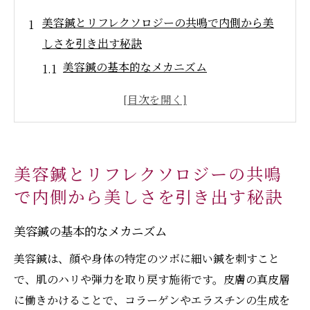
美容鍼とリフレクソロジーの共鳴で内側から美
しさを引き出す秘訣
美容鍼の基本的なメカニズム
リフレクソロジーの効果を最大限に引き出
す方法
内側からのアプローチで健康美を保つ
心身のバランスを整える施術の流れ
美容鍼とリフレクソロジーの共鳴
美容鍼とリフレクソロジーの組み合わせの
で内側から美しさを引き出す秘訣
利点
継続的な施術で得られる長期的な効果
美容鍼の基本的なメカニズム
血行促進と代謝活性化で美容鍼がもたらす肌の
美容鍼は、顔や身体の特定のツボに細い鍼を刺すこと
輝き
で、肌のハリや弾力を取り戻す施術です。皮膚の真皮層
美容鍼が血行を促進する理由
に働きかけることで、コラーゲンやエラスチンの生成を