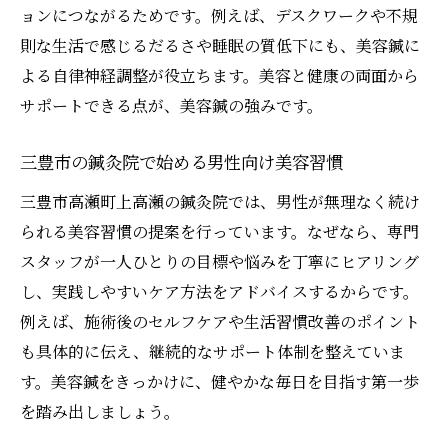
ョンにつながるためです。例えば、デスクワークや不規
肌のハリ改善に挑戦するなら高瀬町の美容鍼
則な生活で感じるだるさや睡眠の質低下にも、美容鍼に
男性のハリ不足に美容鍼が効く理由を解説
よる自律神経調整が役立ちます。美容と健康の両面から
高瀬町の美容鍼で肌の弾力を実感する方法
サポートできる点が、美容鍼の強みです。
美容鍼施術後の男性の肌変化を詳しく紹介
三豊市の鍼灸院で始める男性向け美容習慣
皮脂バランスケアも美容鍼で叶えるポイン
ト
三豊市高瀬町上高瀬の鍼灸院では、男性が無理なく続け
整体と組み合わせた美容鍼の相乗効果とは
られる美容習慣の提案を行っています。なぜなら、専門
スタッフが一人ひとりの目標や悩みを丁寧にヒアリング
美容鍼で若々しい印象を取り戻す高瀬町体
し、実践しやすいケア方法をアドバイスするからです。
験
例えば、施術後のセルフケアや生活習慣改善のポイント
健康管理を支える三豊市の美容鍼施術とは
も具体的に伝え、継続的なサポート体制を整えていま
三豊市の美容鍼で始める男性の健康管理習
す。美容鍼をきっかけに、健やかな毎日を目指す第一歩
慣
を踏み出しましょう。
美容鍼が日々の疲労や体調不良に強い理由