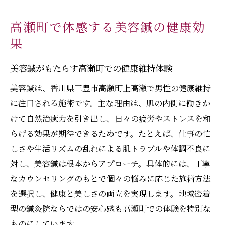
男性のライフスタイルに合わせた施術プラ
ン
高瀬町で体感する美容鍼の健康効
安寿堂や整体との違いを美容鍼で比較
果
美容鍼で維持する男性の健康と美肌のコツ
美容鍼がもたらす高瀬町での健康維持体験
信頼できる鍼灸院選びのポイントを紹介
美容鍼は、香川県三豊市高瀬町上高瀬で男性の健康維持
美容鍼が導く若々しさと活力を高瀬町で実感
に注目される施術です。主な理由は、肌の内側に働きか
美容鍼で若々しさと活力を取り戻す秘訣
けて自然治癒力を引き出し、日々の疲労やストレスを和
高瀬町で受ける美容鍼の持続的な効果とは
らげる効果が期待できるためです。たとえば、仕事の忙
男性の印象アップに役立つ美容鍼の魅力
しさや生活リズムの乱れによる肌トラブルや体調不良に
美容鍼とマッサージの組み合わせ体験談
対し、美容鍼は根本からアプローチ。具体的には、丁寧
三豊市の美容鍼で心身の自信を高める方法
なカウンセリングのもとで個々の悩みに応じた施術方法
美容鍼体験で変わる男性の毎日をサポート
を選択し、健康と美しさの両立を実現します。地域密着
型の鍼灸院ならではの安心感も高瀬町での体験を特別な
ものにしています。