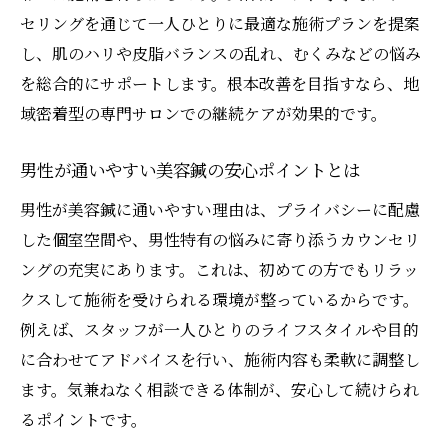
境
セリングを通じて一人ひとりに最適な施術プランを提案
男性専用サービスが充実した鍼灸院の特徴
し、肌のハリや皮脂バランスの乱れ、むくみなどの悩み
仕事帰りにも便利な美容鍼の通いやすさ
を総合的にサポートします。根本改善を目指すなら、地
三豊市の整体やマッサージと美容鍼の違い
域密着型の専門サロンでの継続ケアが効果的です。
プライバシー重視でリラックスできる施術
男性が通いやすい美容鍼の安心ポイントとは
空間
男性リピーター続出の高瀬町美容鍼の理由
男性が美容鍼に通いやすい理由は、プライバシーに配慮
した個室空間や、男性特有の悩みに寄り添うカウンセリ
三豊市でリラクゼーションを叶える美容鍼体験
ングの充実にあります。これは、初めての方でもリラッ
美容鍼が三豊市で人気のリラクゼーション
クスして施術を受けられる環境が整っているからです。
法
例えば、スタッフが一人ひとりのライフスタイルや目的
施術前後で実感できる美容鍼の変化とは
に合わせてアドバイスを行い、施術内容も柔軟に調整し
男性の疲労回復に最適な美容鍼の施術内容
ます。気兼ねなく相談できる体制が、安心して続けられ
整体や接骨院と比較した美容鍼のリラック
るポイントです。
ス効果