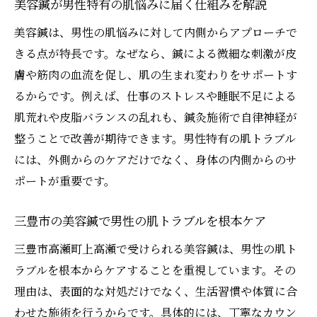
美容鍼が男性特有の肌悩みに届く仕組みを解説
三豊市の鍼灸院で始める男性向け美容習慣
美容鍼は、男性の肌悩みに対して内側からアプローチで
高瀬町で体感する美容鍼の健康効果
きる点が特長です。なぜなら、鍼による微細な刺激が皮
美容鍼がもたらす高瀬町での健康維持体験
膚や筋肉の血流を促し、肌の生まれ変わりをサポートす
男性のストレスケアに美容鍼が選ばれる理
るからです。例えば、仕事のストレスや睡眠不足による
由
肌荒れや皮脂バランスの乱れも、鍼灸施術で自律神経が
美容鍼で免疫力と肌のバリア機能をサポー
整うことで改善が期待できます。男性特有の肌トラブル
ト
には、外側からのケアだけでなく、身体の内側からのサ
ポートが重要です。
三豊市の鍼灸院で身体の巡りを整える方法
高瀬町で体感する美容鍼のリラクゼーショ
三豊市の美容鍼で男性の肌トラブルを根本ケア
ン
三豊市高瀬町上高瀬で受けられる美容鍼は、男性の肌ト
男性の健康管理に役立つ美容鍼の最新事情
ラブルを根本からケアすることを重視しています。その
美容鍼なら男性も通いやすい高瀬町の魅力
理由は、表面的な対処だけでなく、生活習慣や体質に合
高瀬町の美容鍼は男性が安心して通える環
わせた施術を行うからです。具体的には、丁寧なカウン