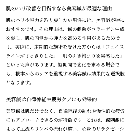
高瀬マッサージとの併用でさらなる効果を
肌のハリ改善を目指すなら美容鍼が最適な理由
実感
肌のハリや弾力を取り戻したい男性には、美容鍼が特に
美容鍼×リラクゼーションで心身をリフレ
おすすめです。その理由は、鍼の刺激がコラーゲン生成
ッシュ
を促し、肌の内側から弾力を高める作用があるためで
ストレスケアに美容鍼がもたらす新しい発見
す。実際に、定期的な施術を受けた方からは「フェイス
美容鍼で自律神経バランスを整えるポイン
ラインがすっきりした」「肌の引き締まりを実感した」
ト
といった声があります。短期間で変化を求める場合で
も、根本からのケアを重視する美容鍼は効果的な選択肢
男性のストレス軽減に役立つ美容鍼の実例
となります。
三豊市の美容鍼で心も身体もリラックス
日常生活で活かせる美容鍼のストレス対策
美容鍼は自律神経や疲労ケアにも効果的
法
美容鍼は肌だけでなく、自律神経の乱れや慢性的な疲労
タイ古式マッサージと美容鍼の組み合わせ
にもアプローチできるのが特徴です。これは、鍼刺激に
効果
よって血流やリンパの流れが整い、心身のリラクゼーシ
ストレスフリーな毎日を美容鍼でサポート