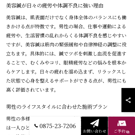
美容鍼が日々の疲労や体調不良に強い理由
美容鍼は、肌表面だけでなく身体全体のバランスにも働
きかける点が特徴です。男性の場合、仕事や運動による
疲労や、生活習慣の乱れからくる体調不良を感じやすい
ですが、美容鍼は筋肉の緊張緩和や自律神経の調整に役
立ちます。具体的には、鍼でツボを刺激し血流を促進す
ることで、むくみやコリ、眼精疲労などの悩みを根本か
らケアします。日々の疲れを溜め込まず、リラックスし
た状態で心身を整えるサポートができる点が、男性にも
高く評価されています。
男性のライフスタイルに合わせた施術プラン
男性の多様なライフスタイルに対応するため、美容鍼で
0875-23-7206
は一人ひとりの生活リズムや悩みに合わせたオーダーメ
お問い合わせ
ご予約