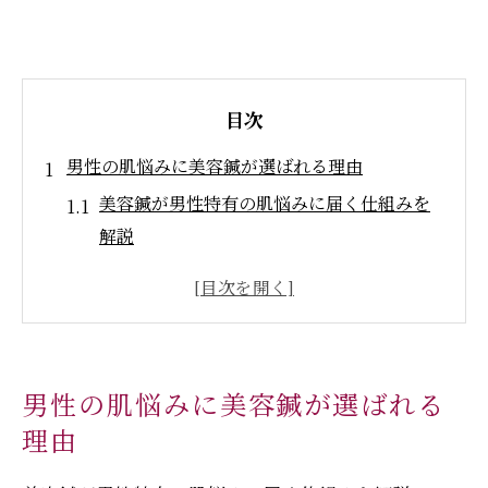
目次
男性の肌悩みに美容鍼が選ばれる理由
美容鍼が男性特有の肌悩みに届く仕組みを
解説
三豊市の美容鍼で男性の肌トラブルを根本
ケア
男性が通いやすい美容鍼の安心ポイントと
は
男性の肌悩みに美容鍼が選ばれる
肌のハリ改善を目指すなら美容鍼が最適な
理由
理由
美容鍼は自律神経や疲労ケアにも効果的