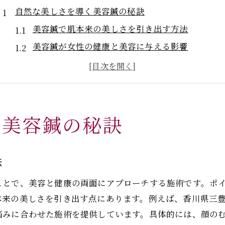
自然な美しさを導く美容鍼の秘訣
美容鍼で肌本来の美しさを引き出す方法
美容鍼が女性の健康と美容に与える影響
美容鍼の施術で感じるハリと弾力の変化
自然な若々しさを支える美容鍼の魅力とは
美容鍼で内側から整える美しさのメカニズム
三豊市豊中町本山甲で体感する美容鍼の効果
く美容鍼の秘訣
美容鍼の効果を実感できる施術の流れ
地元で注目される美容鍼のリフトアップ体験
法
美容鍼がたるみやむくみに与える確かな効果
ことで、美容と健康の両面にアプローチする施術です。ポ
美容鍼がもたらすフェイスラインの変化に注目
本来の美しさを引き出す点にあります。例えば、香川県三
美容鍼の効果を最大限に引き出すポイント
悩みに合わせた施術を提供しています。具体的には、顔の
肌の悩みに応える美容鍼の魅力とは