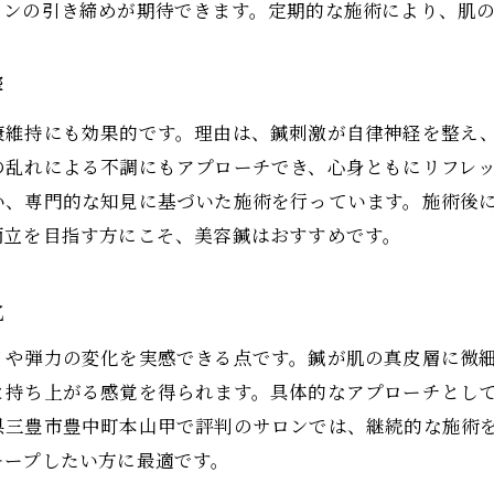
インの引き締めが期待できます。定期的な施術により、肌
美容鍼がたるみやむくみを根本改善へ導く理由
肌トラブルにアプローチする美容鍼の技術
響
美容鍼で悩みを解消し理想の素肌を目指す
康維持にも効果的です。理由は、鍼刺激が自律神経を整え
美容鍼のカウンセリングで悩みに寄り添う施術
の乱れによる不調にもアプローチでき、心身ともにリフレ
美容鍼で敏感肌にも安心なアプローチを実現
い、専門的な知見に基づいた施術を行っています。施術後
忙しい日々に嬉しい美容鍼のリラックス体験
両立を目指す方にこそ、美容鍼はおすすめです。
美容鍼でリラックスしながら美しさを手に入れる
短時間で効果を実感できる美容鍼の魅力
化
美容鍼が忙しい女性の癒し時間をサポート
リや弾力の変化を実感できる点です。鍼が肌の真皮層に微
完全個室で安心できる美容鍼の施術環境
と持ち上がる感覚を得られます。具体的なアプローチとし
美容鍼で日常の疲れとストレスをリフレッシュ
県三豊市豊中町本山甲で評判のサロンでは、継続的な施術
たるみ改善や小顔ケアに美容鍼が選ばれる理由
キープしたい方に最適です。