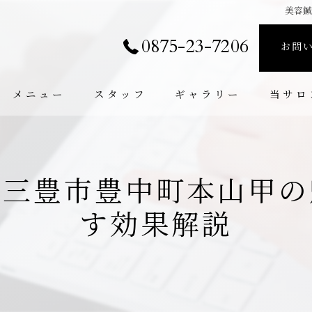
美容
0875-23-7206
お問
メニュー
スタッフ
ギャラリー
当サロ
個室
たるみ
県三豊市豊中町本山甲の
小顔
す効果解説
肩こり
腰痛