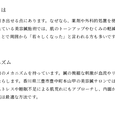
美容鍼で小顔やリフトアップが目指せる仕組み
美容鍼がたるみ改善に効果的なワケを解説
とは
美容鍼で美しいフェイスラインを実現する方法
引き出せる点にあります。なぜなら、薬剤や外科的処置を
美容鍼の刺激で筋肉バランスも整うメリット
れている美容鍼施術では、肌のトーンアップやむくみの軽
美容鍼による小顔ケアの体験談と実感ポイント
ことで周囲から「若々しくなった」と言われる方も多いで
安心して受けられる施術環境のポイント解説
美容鍼の施術環境で重視すべきポイント
ニズム
国家資格保有者による美容鍼で安心感を提供
美容鍼の衛生管理と安全対策を徹底解説
自のメカニズムを持っています。鍼の微細な刺激が血流や
たらします。香川県三豊市豊中町本山甲の美容鍼サロンで
美容鍼のカウンセリングで心配を解消できる理由
ストレスや睡眠不足による肌荒れにもアプローチし、内面
完全個室でプライバシーに配慮した美容鍼施術
鍼は最適な方法です。