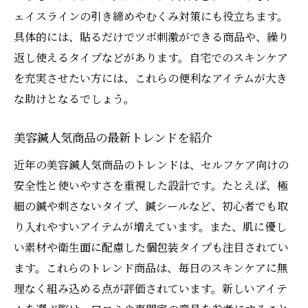
美容鍼おすすめ商品の違いと選び方
ェイスラインの引き締めやむくみ対策にも役立ちます。
効果を感じる美容鍼の使い方ガイド
具体的には、貼るだけでツボ刺激ができる商品や、繰り
美容鍼の効果的な使い方のコツを紹介
返し使えるタイプなどがあります。自宅でのスキンケア
美容鍼を効果的に使うためのタイミング
を充実させたい方には、これらの便利なアイテムが大き
な助けとなるでしょう。
美容鍼とスキンケアを併用する方法
続けた結果が実感できる美容鍼活用術
美容鍼人気商品の最新トレンドを紹介
美容鍼の貼り方と押さえたい注意点
近年の美容鍼人気商品のトレンドは、セルフケア向けの
美容鍼で美肌を目指すための秘訣
安全性と使いやすさを重視した設計です。たとえば、極
美容鍼で実感する美肌効果とポイント
細の鍼や刺さないタイプ、鍼シールなど、初心者でも取
美容鍼による血行促進とリフトアップ
り入れやすいアイテムが増えています。また、肌に優し
美容鍼と美容液の組み合わせテクニック
い素材や衛生面に配慮した個包装タイプも注目されてい
美容鍼継続で感じる肌変化の体験談
ます。これらのトレンド商品は、毎日のスキンケアに無
美容鍼で美肌を保つための習慣とは
理なく組み込める点が評価されています。新しいアイテ