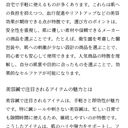
点
自宅で手軽に使えるものが多くあります。これらは肌へ
の負担を抑えつつ、血行促進やリフトアップなどの美容
美容鍼と美容液の併用で美肌を目指す
効果が期待できる点が特徴です。選び方のポイントは、
自宅で美容鍼を安全に楽しむコツ
安全性を重視し、肌に優しい素材や信頼できるメーカー
美容鍼を自宅で安全に使うポイント
の商品を選ぶことです。たとえば、衛生面を考慮した個
美容鍼の長さや太さの選び方ガイド
包装や、肌への刺激が少ない設計の商品を選ぶことで、
刺さない美容鍼で安心セルフケア体験
初心者でも安心して使用できます。人気商品の特徴を理
美容鍼やってはいけない使い方と対策
解し、自分の肌質や目的に合ったものを選ぶことで、効
美容鍼を安心して使うためのコツ
果的なセルフケアが可能になります。
美容鍼人気商品の選び方と注意点
美容鍼で注目されるアイテムの魅力とは
美容鍼人気商品選びで重視すべき点
美容鍼で注目されるアイテムは、手軽さと即効性が魅力
美容鍼商品の安全性チェックポイント
です。特に鍼シールや刺さない美容鍼は、忙しい日常で
美容鍼を選ぶ際に確認したい特徴とは
も隙間時間に使えるため、継続しやすいのが特徴です。
美容鍼のやってはいけない使い方解説
こうしたアイテムは、肌のハリや弾力をサポートし、フ