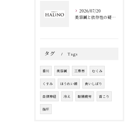
2026/07/20
美容鍼と依存性の疑問を香川県三豊市山本町財田西で安心して解消する方法
タグ
Tags
香川
美容鍼
三豊市
むくみ
くすみ
ほうれい線
食いしばり
自律神経
冷え
眼精疲労
首こり
指圧