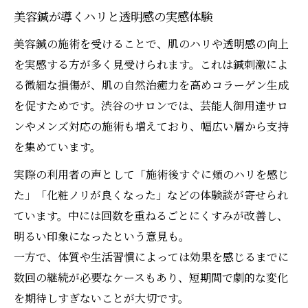
美容鍼と話題施術の違いとメリット整理
美容鍼が導くハリと透明感の実感体験
美容鍼と他美容施術の違いを明確化
美容鍼の施術を受けることで、肌のハリや透明感の向上
美容鍼とハイフの効果・特徴比較
を実感する方が多く見受けられます。これは鍼刺激によ
美容鍼ならではのメリットと注意点
る微細な損傷が、肌の自然治癒力を高めコラーゲン生成
美容鍼が選ばれる理由と実績を紹介
を促すためです。渋谷のサロンでは、芸能人御用達サロ
美容鍼と組み合わせたい人気施術とは
ンやメンズ対応の施術も増えており、幅広い層から支持
を集めています。
継続しやすい美容鍼で理想の素肌へ
美容鍼を継続して得られる肌変化とは
実際の利用者の声として「施術後すぐに頬のハリを感じ
た」「化粧ノリが良くなった」などの体験談が寄せられ
美容鍼の通い方と無理なく続けるコツ
ています。中には回数を重ねるごとにくすみが改善し、
美容鍼の費用対効果とコスパの考え方
明るい印象になったという意見も。
美容鍼で理想の素肌を目指す継続術
一方で、体質や生活習慣によっては効果を感じるまでに
美容鍼の初回体験から継続利用までの流れ
数回の継続が必要なケースもあり、短期間で劇的な変化
を期待しすぎないことが大切です。