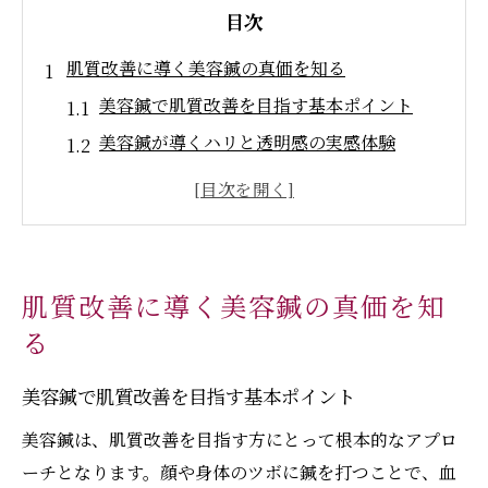
目次
肌質改善に導く美容鍼の真価を知る
美容鍼で肌質改善を目指す基本ポイント
美容鍼が導くハリと透明感の実感体験
美容鍼で肌のたるみや毛穴を整える効果
美容鍼で叶うフェイスラインの引き締め術
美容鍼の特徴と他施術との違いを解説
渋谷の美容鍼が叶える小顔体験の魅力
肌質改善に導く美容鍼の真価を知
美容鍼で実感できる小顔効果の秘密
る
美容鍼によるむくみ・二重顎対策の魅力
美容鍼で肌質改善を目指す基本ポイント
美容鍼が小顔づくりに適している理由
美容鍼でフェイスラインを美しく整える
美容鍼は、肌質改善を目指す方にとって根本的なアプロ
ーチとなります。顔や身体のツボに鍼を打つことで、血
美容鍼で目元や輪郭をスッキリ見せる方法