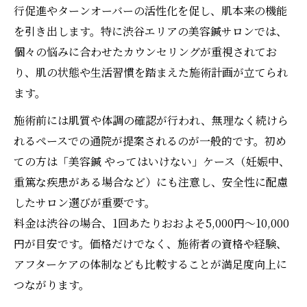
行促進やターンオーバーの活性化を促し、肌本来の機能
メンズにも最適な美容鍼を比べて選ぶ
を引き出します。特に渋谷エリアの美容鍼サロンでは、
美容鍼はメンズの肌悩みにも対応可能
個々の悩みに合わせたカウンセリングが重視されてお
メンズ向け美容鍼の特徴と効果を比較
り、肌の状態や生活習慣を踏まえた施術計画が立てられ
美容鍼でメンズが得られる小顔メリット
ます。
メンズが美容鍼を選ぶ際の注意点とポイン
施術前には肌質や体調の確認が行われ、無理なく続けら
ト
れるペースでの通院が提案されるのが一般的です。初め
メンズ美容鍼で清潔感と若々しさを実現
ての方は「美容鍼 やってはいけない」ケース（妊娠中、
美容鍼の効果と安全性のポイント解説
重篤な疾患がある場合など）にも注意し、安全性に配慮
美容鍼の効果実感と安全性を徹底解説
したサロン選びが重要です。
美容鍼で気を付けたい副作用とリスク
料金は渋谷の場合、1回あたりおおよそ5,000円〜10,000
円が目安です。価格だけでなく、施術者の資格や経験、
美容鍼やってはいけない人の特徴解説
アフターケアの体制なども比較することが満足度向上に
美容鍼と他施術の安全基準の違い
つながります。
美容鍼を安心して受けるための注意事項