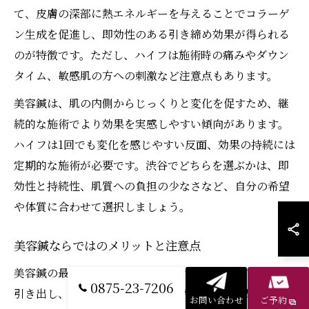
て、皮膚の深部に熱エネルギーを与えることでコラーゲ
ン生成を促進し、即効性のある引き締め効果が得られる
のが特徴です。ただし、ハイフは施術時の痛みやダウン
タイム、敏感肌の方への刺激など注意点もあります。
美容鍼は、肌の内側からじっくりと変化を促すため、継
続的な施術でより効果を実感しやすい傾向があります。
ハイフは1回でも変化を感じやすい反面、効果の持続には
定期的な施術が必要です。渋谷でどちらを選ぶかは、即
効性と持続性、肌質への負担の少なさなど、自分の希望
や体質に合わせて選択しましょう。
美容鍼ならではのメリットと注意点
美容鍼の最大のメリットは、肌のハリや弾力を内側から
0875-23-7206
引き出し、フェイスラインの引き締めや小顔効果、むく
お問い合わせ
ご予約