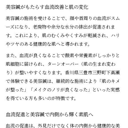
美容鍼がもたらす血流改善と肌の変化
血流改善で美容鍼が導く自信あふれる素肌
美容鍼の施術を受けることで、顔や首周りの血流がスム
美容鍼の施術でフェイスラインがすっきり
ーズになり、老廃物や余分な水分の排出が促進されま
肌の透明感を高める美容鍼の実体験を紹介
す。これにより、肌のむくみやくすみが軽減され、ハリ
血行ケアで顔の印象を変える美容鍼の実力とは
やツヤのある健康的な肌へと導かれます。
美容鍼で血行促進し引き締まるフェイスラ
また、血流が良くなることで酸素や栄養素がしっかりと
イン
肌細胞に届けられ、ターンオーバー（肌の生まれ変わ
血流アップがもたらす美容鍼の美肌効果
り）が整いやすくなります。香川県三豊市三野町下高瀬
美容鍼と血流ケアで顔の印象に差が出る理
で体験できる美容鍼は、継続的な施術により「肌のキメ
由
が整った」「メイクのノリが良くなった」といった実感
美容鍼施術で透明感ある印象を手に入れる
を得ている方も多いのが特徴です。
血流改善を実感できる美容鍼のポイント
透明感あふれる素肌を叶える血流アップ術
血流促進と美容鍼で内側から輝く素肌へ
美容鍼による血流アップで透明感を実感
血流の促進は、外見だけでなく体の内側から健康的な美