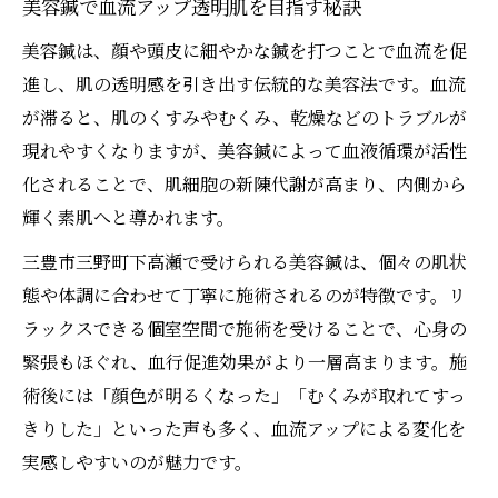
美容鍼体験で透明感ある肌を目指す理由
美容鍼で血流アップ透明肌を目指す秘訣
女性専用施術所で受ける美容鍼の安心感
美容鍼は、顔や頭皮に細やかな鍼を打つことで血流を促
美容鍼が引き出す自然な美しさと血流効果
進し、肌の透明感を引き出す伝統的な美容法です。血流
が滞ると、肌のくすみやむくみ、乾燥などのトラブルが
美容鍼の血行ケアで肌の印象が変わる実感
現れやすくなりますが、美容鍼によって血液循環が活性
柔らかな刺激で血流改善を目指す女性の美容法
化されることで、肌細胞の新陳代謝が高まり、内側から
美容鍼のやさしい刺激で血流を整えるコツ
輝く素肌へと導かれます。
女性に支持される美容鍼の血流サポート法
三豊市三野町下高瀬で受けられる美容鍼は、個々の肌状
美容鍼の柔らかな施術で肌の悩みをケア
態や体調に合わせて丁寧に施術されるのが特徴です。リ
美容鍼による血流改善で頬の明るさアップ
ラックスできる個室空間で施術を受けることで、心身の
血流と美容鍼で忙しい女性の肌をリフレッ
緊張もほぐれ、血行促進効果がより一層高まります。施
シュ
術後には「顔色が明るくなった」「むくみが取れてすっ
肌の悩みに寄り添う美容鍼が導く新しい自分
きりした」といった声も多く、血流アップによる変化を
美容鍼で肌悩みを解消する血流アプローチ
実感しやすいのが魅力です。
美容鍼が肌トラブルに寄り添う理由とは