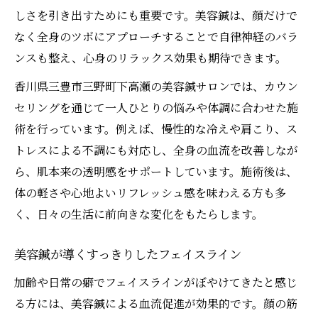
美容鍼で目指す内側から輝く素肌づくり
しさを引き出すためにも重要です。美容鍼は、顔だけで
血流ケアと美容鍼で肌の代謝をサポート
なく全身のツボにアプローチすることで自律神経のバラ
ンスも整え、心身のリラックス効果も期待できます。
美容鍼の血流促進が透明肌へ導く理由
美容鍼の継続で変わる肌の印象と透明感
香川県三豊市三野町下高瀬の美容鍼サロンでは、カウン
セリングを通じて一人ひとりの悩みや体調に合わせた施
術を行っています。例えば、慢性的な冷えや肩こり、ス
トレスによる不調にも対応し、全身の血流を改善しなが
ら、肌本来の透明感をサポートしています。施術後は、
体の軽さや心地よいリフレッシュ感を味わえる方も多
く、日々の生活に前向きな変化をもたらします。
美容鍼が導くすっきりしたフェイスライン
加齢や日常の癖でフェイスラインがぼやけてきたと感じ
る方には、美容鍼による血流促進が効果的です。顔の筋