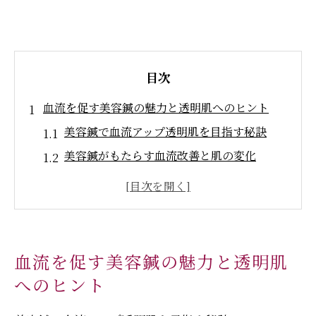
目次
血流を促す美容鍼の魅力と透明肌へのヒント
美容鍼で血流アップ透明肌を目指す秘訣
美容鍼がもたらす血流改善と肌の変化
血流促進と美容鍼で内側から輝く素肌へ
美容鍼が導くすっきりしたフェイスライン
美容鍼のやさしい刺激で肌の透明感を実感
香川県三豊市三野町下高瀬で体感する美容鍼の
血流を促す美容鍼の魅力と透明肌
効果
へのヒント
地元で実感する美容鍼の血流促進パワー