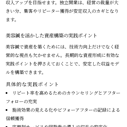
収入アップを目指せます。独立開業は、経営の裁量が大
美容鍼 ボトックスどっちに向いているか徹
きい分、集客やリピーター獲得が安定収入のカギとなり
底比較
ます。
美容鍼と美容医療の価値を年収面で考察
美容鍼を活かした資産構築の実践ポイント
自分らしい資産設計へつなげる美容鍼の魅力
美容鍼で描く自分らしい資産設計の第一歩
美容鍼で資産を築くためには、技術力向上だけでなく経
営的な視点も欠かせません。長期的な資産形成に有効な
美容鍼が自分の資産形成に与える好影響と
実践ポイントを押さえておくことで、安定した収益モデ
は
ルを構築できます。
美容鍼を通じた将来の安定資産づくりのコ
ツ
具体的な実践ポイント
美容鍼の魅力が資産設計に活かせる理由
リピート率を高めるためのカウンセリングとアフター
フォローの充実
美容鍼のキャリアが人生設計に役立つ背景
施術効果の見える化やビフォーアフターの記録による
信頼獲得
定額制サービスや回数券の導入で収益の安定化