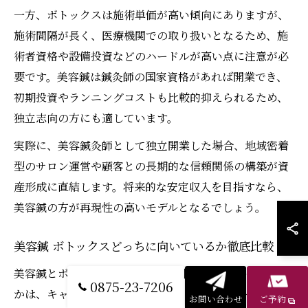
一方、ボトックスは施術単価が高い傾向にありますが、
施術間隔が長く、医療機関での取り扱いとなるため、施
術者資格や設備投資などのハードルが高い点に注意が必
要です。美容鍼は鍼灸師の国家資格があれば開業でき、
初期投資やランニングコストも比較的抑えられるため、
独立志向の方にも適しています。
実際に、美容鍼灸師として独立開業した場合、地域密着
型のサロン運営や顧客との長期的な信頼関係の構築が資
産形成に直結します。将来的な安定収入を目指すなら、
美容鍼の方が再現性の高いモデルとなるでしょう。
美容鍼 ボトックスどっちに向いているか徹底比較
美容鍼とボトックス、どちらの施術が自分に合っている
0875-23-7206
かは、キャリアの志向性や働き方、目指す収入モデルに
お問い合わせ
ご予約