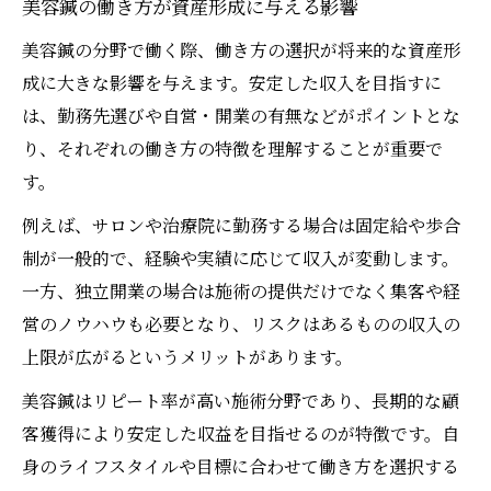
美容鍼施術者の年収モデルと収益アップ法
美容鍼の働き方が資産形成に与える影響
美容鍼で年収を伸ばすためのポイント解説
美容鍼の分野で働く際、働き方の選択が将来的な資産形
美容鍼の将来性が年収に与えるメリットと
成に大きな影響を与えます。安定した収入を目指すに
は
は、勤務先選びや自営・開業の有無などがポイントとな
り、それぞれの働き方の特徴を理解することが重要で
美容鍼で安定した収益を得る具体的な仕組
す。
み
働き方を重視する人に選ばれる美容鍼の理由
例えば、サロンや治療院に勤務する場合は固定給や歩合
制が一般的で、経験や実績に応じて収入が変動します。
働き方の自由度が高い美容鍼の魅力とは
一方、独立開業の場合は施術の提供だけでなく集客や経
美容鍼が自分らしい働き方に合う理由
営のノウハウも必要となり、リスクはあるものの収入の
美容鍼施術者が選ぶ多様な働き方の形
上限が広がるというメリットがあります。
美容鍼で叶えるワークライフバランスの実
美容鍼はリピート率が高い施術分野であり、長期的な顧
際
客獲得により安定した収益を目指せるのが特徴です。自
美容鍼が安定収入と働き方の両立を実現
身のライフスタイルや目標に合わせて働き方を選択する
効果やリスクの視点で見る美容鍼の収益性