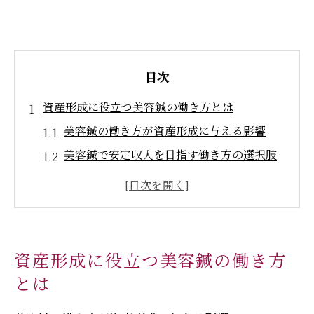
目次
資産形成に役立つ美容鍼の働き方とは
美容鍼の働き方が資産形成に与える影響
美容鍼で安定収入を目指す働き方の選択肢
美容鍼を活かした資産構築の実践ポイント
美容鍼の技術が資産形成に役立つ理由
美容鍼の効果と働き方の自由度を両立する
方法
資産形成に役立つ美容鍼の働き方
美容鍼の将来性と年収モデルを徹底解説
とは
美容鍼の将来性と収入モデルの最新動向