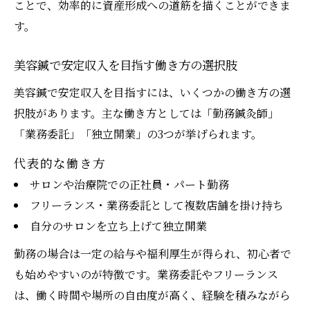
ことで、効率的に資産形成への道筋を描くことができま
美容鍼の効果が収益性に直結する理由
す。
美容鍼のリスクを理解し安定収入へつなげ
る
美容鍼で安定収入を目指す働き方の選択肢
美容鍼やってはいけない事例と収益性の関
美容鍼で安定収入を目指すには、いくつかの働き方の選
係
択肢があります。主な働き方としては「勤務鍼灸師」
美容鍼 続けた結果が収益性に与える影響と
「業務委託」「独立開業」の3つが挙げられます。
は
代表的な働き方
美容鍼の効果とリスクを踏まえた収益化戦
サロンや治療院での正社員・パート勤務
略
フリーランス・業務委託として複数店舗を掛け持ち
ボトックスとの違いから考える美容鍼の価値
自分のサロンを立ち上げて独立開業
美容鍼とボトックスの違いが生む価値とは
勤務の場合は一定の給与や福利厚生が得られ、初心者で
美容鍼 エラ張りとボトックスの効果比較
も始めやすいのが特徴です。業務委託やフリーランス
美容鍼 エラ ボトックスどちらが資産形成向
は、働く時間や場所の自由度が高く、経験を積みながら
きか